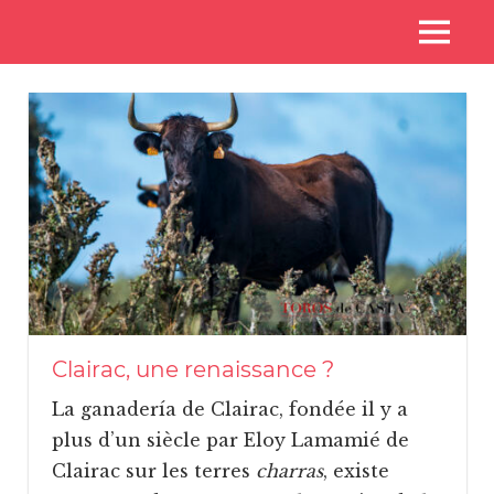
Skip
Voyages
MENU
to
Toros
aux
content
pays
de
des
toros
Casta
Clairac, une renaissance ?
La ganadería de Clairac, fondée il y a
plus d’un siècle par Eloy Lamamié de
Clairac sur les terres
charras
, existe