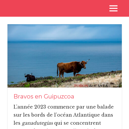
Skip
Voyages
MENU
to
Toros
aux
content
pays
de
des
toros
Casta
Bravos en Guipuzcoa
L’année 2023 commence par une balade
sur les bords de l’océan Atlantique dans
les
ganadutegias
qui se concentrent