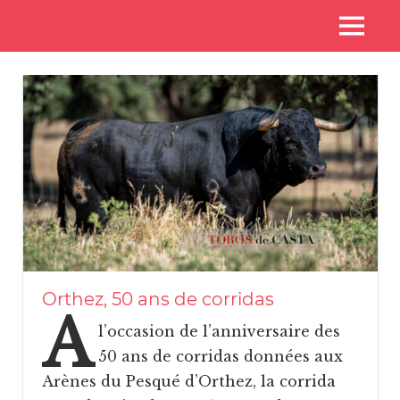
Skip
Voyages
MENU
to
Toros
aux
content
pays
de
des
toros
Casta
Orthez, 50 ans de corridas
A
l’occasion de l’anniversaire des
50 ans de corridas données aux
Arènes du Pesqué d’Orthez, la corrida