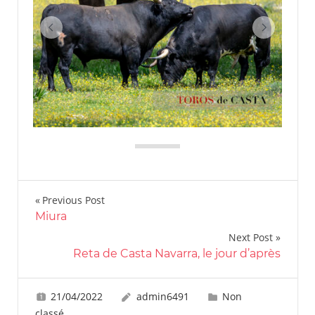
Navigation
Previous Post
Miura
de
Next Post
l’article
Reta de Casta Navarra, le jour d’après
21/04/2022
admin6491
Non
classé