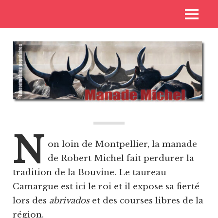
Skip
Voyages
MENU
to
Toros
aux
content
pays
de
des
toros
Casta
N
on loin de Montpellier, la manade
de Robert Michel fait perdurer la
tradition de la Bouvine. Le taureau
Camargue est ici le roi et il expose sa fierté
lors des
abrivados
et des courses libres de la
région.