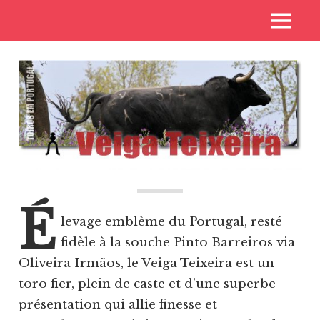
Skip
Voyages
MENU
to
Toros
aux
content
pays
de
des
toros
Casta
É
levage emblème du Portugal, resté
fidèle à la souche Pinto Barreiros via
Oliveira Irmãos, le Veiga Teixeira est un
toro fier, plein de caste et d’une superbe
présentation qui allie finesse et