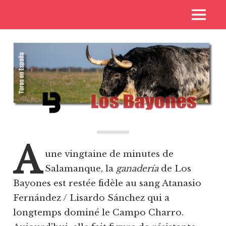
Skip
Voyages
MENU
to
Toros
aux
content
pays
de
des
toros
Casta
A
une vingtaine de minutes de
Salamanque, la
ganadería
de Los
Bayones est restée fidèle au sang Atanasio
Fernández / Lisardo Sánchez qui a
longtemps dominé le Campo Charro.