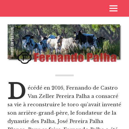
Skip
Voyages
MENU
to
Toros
aux
content
pays
de
des
toros
Casta
D
écédé en 2016, Fernando de Castro
Van Zeller Pereira Palha a consacré
sa vie à reconstruire le toro qu’avait inventé
son arrière-grand-père, le fondateur de la
dynastie des Palha, José Pereira Palha