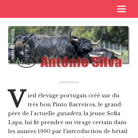
Skip
Voyages
MENU
to
Toros
aux
content
pays
de
des
toros
Casta
V
ieil élevage portugais créé sur du
très bon Pinto Barreiros, le grand-
père de l’actuelle
ganadera
, la jeune Sofia
Lapa, lui fit prendre un virage certain dans
les années 1990 par l’introduction de bétail