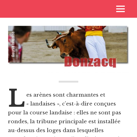
Skip
Voyages
MENU
to
Toros
aux
content
pays
de
des
toros
Casta
L
es arènes sont charmantes et
« landaises », c’est-à-dire conçues
pour la course landaise : elles ne sont pas
rondes, la tribune principale est installée
au-dessus des loges dans lesquelles