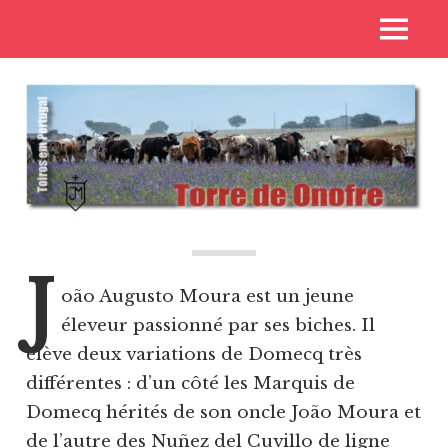
Skip
Voyages
MENU
to
Toros
aux
content
pays
de
des
toros
Casta
J
oão Augusto Moura est un jeune
éleveur passionné par ses biches. Il
élève deux variations de Domecq très
différentes : d’un côté les Marquis de
Domecq hérités de son oncle João Moura et
de l’autre des Nuñez del Cuvillo de ligne